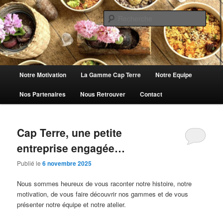
Aller
Aller
Saveurs de nos Terroirs pour allier Plaisir & Santé !
au
au
Rech
contenu
contenu
principal
secondaire
Cap Terre
Menu
Notre Motivation
La Gamme Cap Terre
Notre Equipe
principal
Nos Partenaires
Nous Retrouver
Contact
Cap Terre, une petite
entreprise engagée…
Publié le
6 novembre 2025
Nous sommes heureux de vous raconter notre histoire, notre
motivation, de vous faire découvrir nos gammes et de vous
présenter notre équipe et notre atelier.